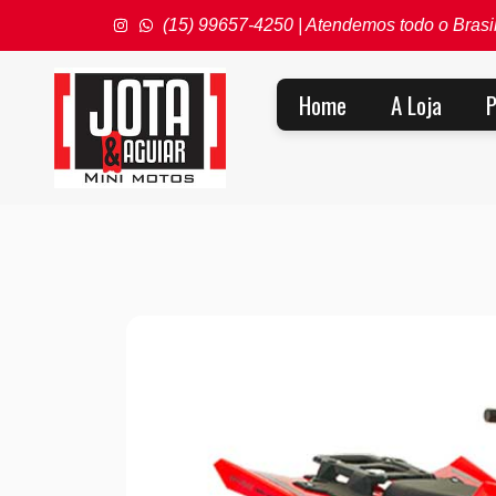
(15) 99657-4250 | Atendemos todo o Brasi
Home
A Loja
P