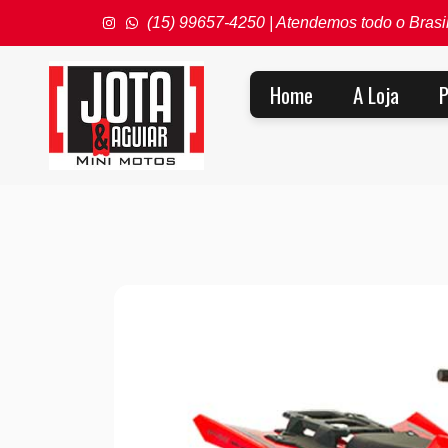
(15) 99657-4250 | Atendemos todo o Brasi
Home
A Loja
P