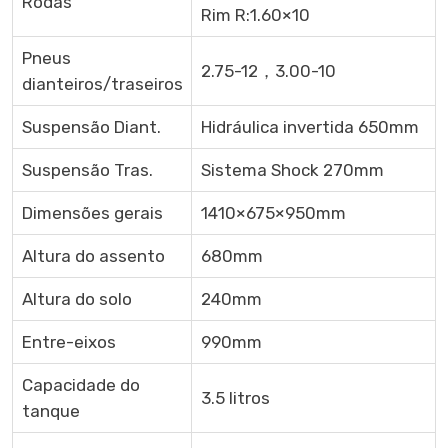
Rodas
Rim R:1.60×10
Pneus
2.75-12，3.00-10
dianteiros/traseiros
Suspensão Diant.
Hidráulica invertida 650mm
Suspensão Tras.
Sistema Shock 270mm
Dimensões gerais
1410×675×950mm
Altura do assento
680mm
Altura do solo
240mm
Entre-eixos
990mm
Capacidade do
3.5 litros
tanque