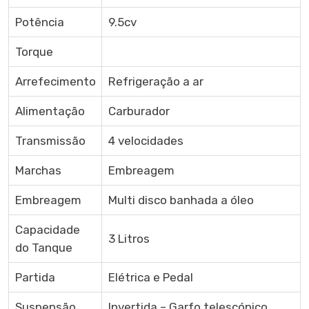
Potência
9.5cv
Torque
Arrefecimento
Refrigeração a ar
Alimentação
Carburador
Transmissão
4 velocidades
Marchas
Embreagem
Embreagem
Multi disco banhada a óleo
Capacidade
3 Litros
do Tanque
Partida
Elétrica e Pedal
Suspensão
Invertida – Garfo telescópico