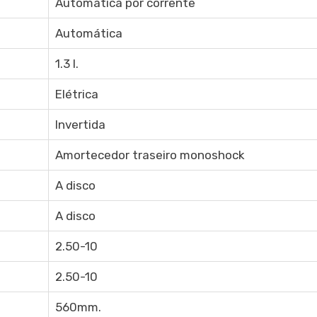
Automática por corrente
Automática
1.3 l.
Elétrica
Invertida
Amortecedor traseiro monoshock
A disco
A disco
2.50-10
2.50-10
560mm.