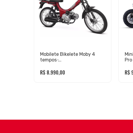
Mobilete Bikelete Moby 4
Min
tempos ̵...
Pro
R$
8.990,00
R$
9