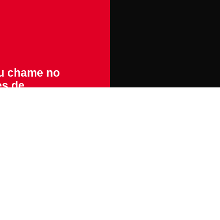
ou chame no
es de