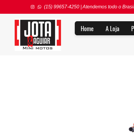
(15) 99657-4250 | Atendemos todo o Brasi
Home
A Loja
P