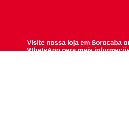
Visite nossa loja em Sorocaba 
WhatsApp para mais informaçõ
compra dos nossos produtos!
Entre em contato